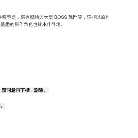
各種謎題，還有體驗與大型 BOSS 戰鬥等，這些以原作
絲熟悉的原作角色也於本作登場。
，請同意再下標，謝謝。
諒。