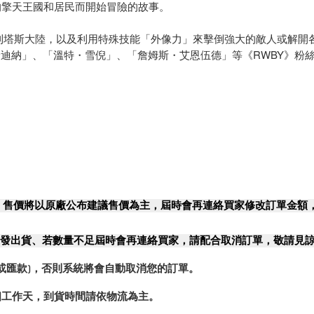
的擎天王國和居民而開始冒險的故事。
內的索利塔斯大陸，以及利用特殊技能「外像力」來擊倒強大的敵人或解開
倫迪納」、「溫特・雪倪」、「詹姆斯・艾恩伍德」等《RWBY》粉
，售價將以原廠公布建議售價為主，屆時會再連絡買家修改訂單金額
發出貨、若數量不足屆時會再連絡買家，請配合取消訂單，敬請見
或匯款)，否則系統將會自動取消您的訂單。
2個工作天，到貨時間請依物流為主。