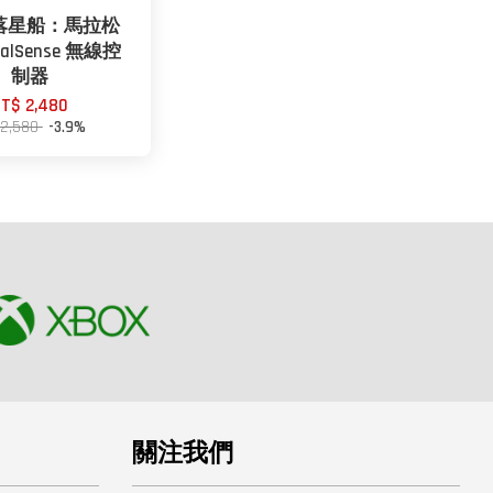
失落星船：馬拉松
alSense 無線控
制器
T$ 2,480
 2,580
-3.9%
關注我們