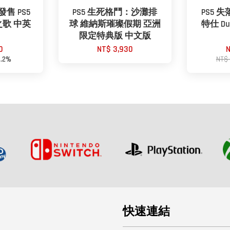
發售 PS5
PS5 生死格鬥：沙灘排
PS5 
歌 中英
球 維納斯璀璨假期 亞洲
特仕 Du
限定特典版 中文版
0
NT$ 3,930
N
4.2%
NT$
快速連結