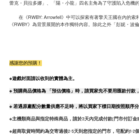
蕾克・貝拉多娜」、「陽・小龍」四名主角為了守護陷入危機
在《RWBY: Arrowfell》中可以探索有著擎天王國在
《RWBY》為背景展開的本作獨特內容。除此之外「彭妮・波
感謝您的預購！
※遊戲封面請以收到的實體為主。
※
預購商品價格為 「預估價格」時，請買家先不要用匯款付款
※
若遇原廠配分數量供應不足時，將以買家下標日期按照順序分
※主機類商品與指定特殊商品，請於3天內完成付款(門市付訂金
※超商取貨時間約為交寄過後2-5天到您指定的門市，宅配約1-