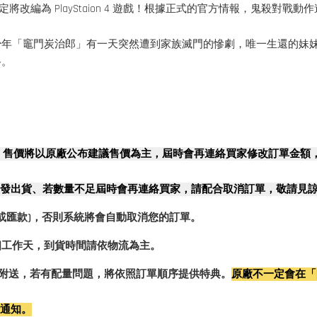
將改編為 PlayStaion 4 遊戲！根據正式的官方情報，鬼殺對
少年「竈門炭治郎」有一天突然遭到家族滅門的慘劇，唯一生還的妹
路。
，售價將以原廠公布建議售價為主，屆時會再連絡買家修改訂單金額
發出貨、若數量不足屆時會再連絡買家，請配合取消訂單，敬請見
或匯款)，否則系統將會自動取消您的訂單。
2個工作天，到貨時間請依物流為主。
0%附送，若有配量問題，將依照訂單順序提供特典。
原廠不一定會在「
行通知。