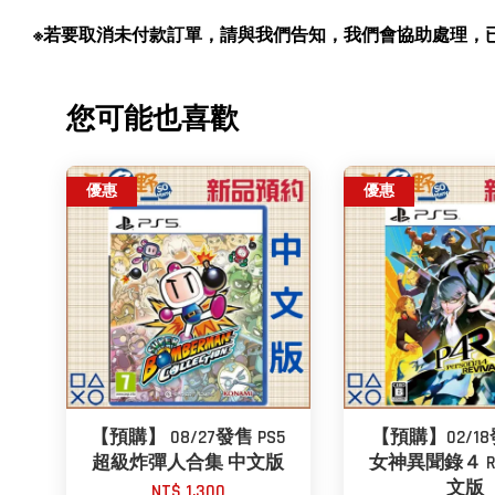
※若要取消未付款訂單，請與我們告知，我們會協助處理，已付款訂單
您可能也喜歡
優惠
優惠
【預購】 08/27發售 PS5
【預購】02/18
超級炸彈人合集 中文版
女神異聞錄４ Rev
文版
NT$ 1,300