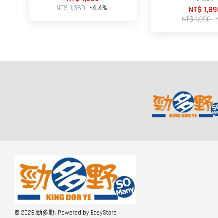
NT$ 1,360
-4.4%
NT$ 1,89
NT$ 1,990
© 2026 勁多野. Powered by
EasyStore