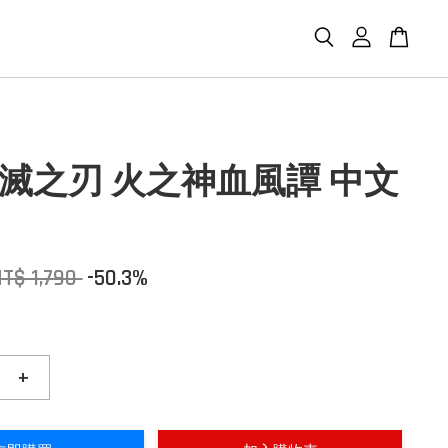
 鬼滅之刃 火之神血風譚 中文
T$ 1,790
-50.3%
+