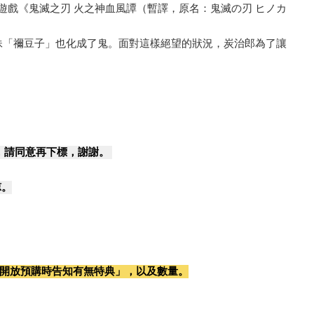
戰動作遊戲《鬼滅之刃 火之神血風譚（暫譯，原名：鬼滅の刃 ヒノカ
妹「禰豆子」也化成了鬼。面對這樣絕望的狀況，炭治郎為了讓
，請同意再下標，謝謝。
諒。
開放預購時告知有無特典」，以及數量。