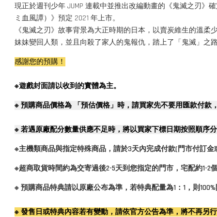
現正於週刊少年 JUMP 連載中並推出改編動畫的《鬼滅之刃》確定
ミ血風譚）》預定 2021 年上市。
《鬼滅之刃》故事背景為大正時期的日本，以賣炭維生的溫柔
妹妹變回人類，並且向殺了家人的鬼報仇，踏上了「鬼滅」之
感謝您的預購！
※遊戲封面請以收到的實體為主。
※
預購商品價格為 「預估價格」時，請買家先不要用匯款付款
※
若遇原廠配分數量供應不足時，將以買家下標日期按照順序分
※主機類商品與指定特殊商品，請於3天內完成付款(門市付訂金
※超商取貨時間約為交寄過後2-5天到您指定的門市，宅配約1-
※ 預購商品特典請以原廠公布為準，若特典配量為1：1，則10
※ 發售日或特典內容若有變動，請依官方公告為準，將不再另