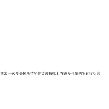
為無常,一位受失憶所苦的菁英盜賊戰士,在遭受可怕的羽化症折磨