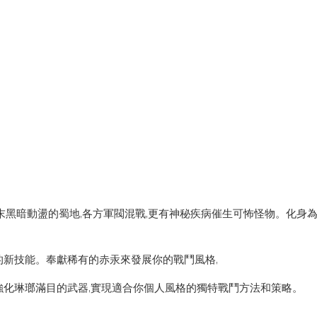
末黑暗動盪的蜀地,各方軍閥混戰,更有神秘疾病催生可怖怪物。化身
的新技能。奉獻稀有的赤汞來發展你的戰鬥風格,
強化琳瑯滿目的武器,實現適合你個人風格的獨特戰鬥方法和策略。