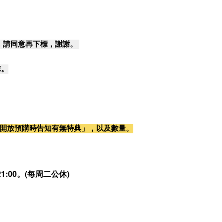
，請同意再下標，謝謝。
諒。
開放預購時告知有無特典」，以及數量。
:00。(每周二公休)