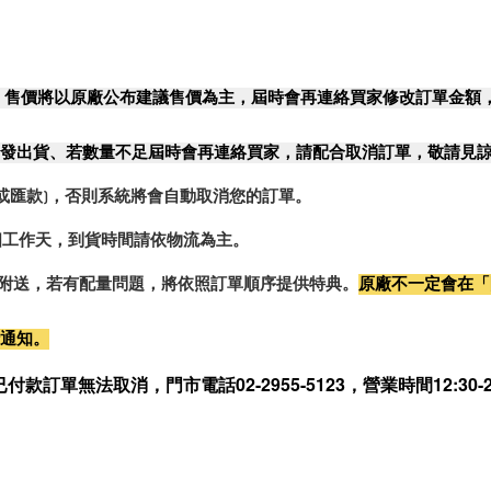
，售價將以原廠公布建議售價為主，屆時會再連絡買家修改訂單金額
發出貨、若數量不足屆時會再連絡買家，請配合取消訂單，敬請見
或匯款)，否則系統將會自動取消您的訂單。
2個工作天，到貨時間請依物流為主。
0%附送，若有配量問題，將依照訂單順序提供特典。
原廠不一定會在「
行通知。
無法取消，門市電話02-2955-5123，營業時間12:30-21