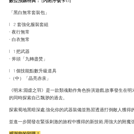
數位預購特典
：
(
內附序號卡1:1)
「黑白無常套裝包」
l 2 套強化服裝套組
- 夜行無常
- 白衣無常
l 1 把武器
- 斧頭「九轉盡焚」
l 1 個技能點數升級道具
-（中）「晶亮赤汞」
《明末:淵虛之羽》是一款類魂動作角色扮演遊戲,故事發生在明
的同時探索自己飄渺的過去。
探索蜀地黑暗深處,強化你的武器裝備並熟習透過打倒敵人獲得
並進一步開發在緊張刺激的旅程中獲得的新技術,用強大的附魔
感謝您的預購！