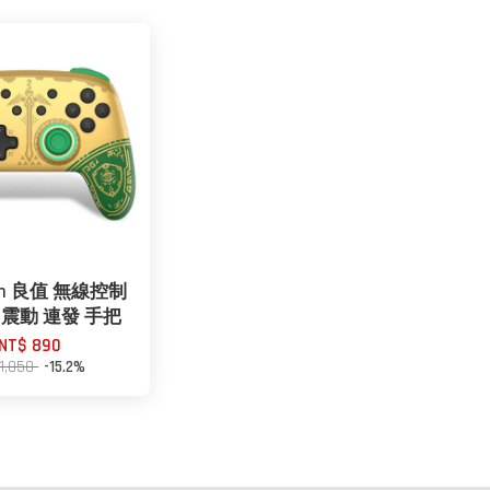
itch 良值 無線控制
7 震動 連發 手把
NT$ 890
 1,050
-15.2%