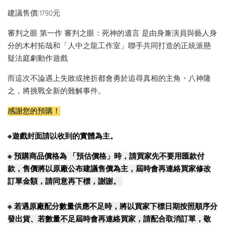
建議售價:1790元
審判之眼 第一作 審判之眼：死神的遺言 是由身兼演員與藝人身
分的木村拓哉和「人中之龍工作室」聯手共同打造的正統派懸
疑法庭劇動作遊戲
而這次不論遇上失敗或挫折都會勇於追尋真相的主角・八神隆
之，將挑戰全新的難解事件。
感謝您的預購！
※遊戲封面請以收到的實體為主。
※
預購商品價格為 「預估價格」時，請買家先不要用匯款付
款，售價將以原廠公布建議售價為主，屆時會再連絡買家修改
訂單金額，請同意再下標，謝謝。
※
若遇原廠配分數量供應不足時，將以買家下標日期按照順序分
發出貨、若數量不足屆時會再連絡買家，請配合取消訂單，敬