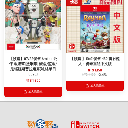
優惠
【預購】07/23發售 Amiibo 公
【預購 】10/01發售 NS2 雷射超
仔 魚漿幫(塗擊隊) 鰻魚/鯊魚/
人：傳奇重述中文版
鬼蝠魟斯普拉遁系列(結單日
NT$ 1,150
0520)
NT$ 1,190
-3.4%
NT$ 1,650
加入購物車
加入購物車