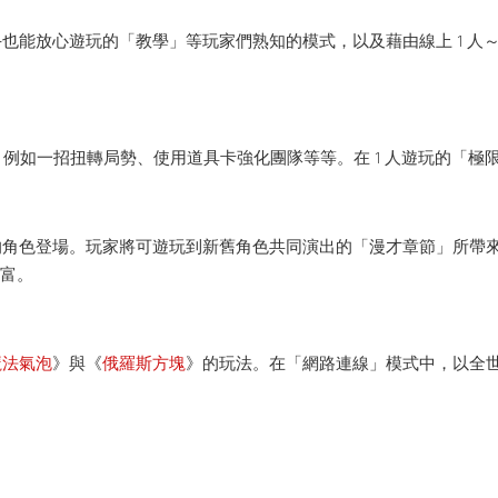
能放心遊玩的「教學」等玩家們熟知的模式，以及藉由線上 1 人～
，例如一招扭轉局勢、使用道具卡強化團隊等等。在 1 人遊玩的「
的角色登場。玩家將可遊玩到新舊角色共同演出的「漫才章節」所帶
豐富。
魔法氣泡
》與《
俄羅斯方塊
》的玩法。在「網路連線」模式中，以全世