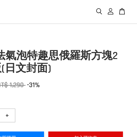
魔法氣泡特趣思俄羅斯方塊2
(日文封面)
T$ 1,290
-31%
+