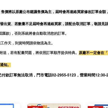
，售價將以原廠公布建議售價為主，屆時會再連絡買家修改訂單金額
發出貨、若數量不足屆時會再連絡買家，請配合取消訂單，敬請見
或匯款)，否則系統將會自動取消您的訂單。
2個工作天，到貨時間請依物流為主。
0%附送，若有配量問題，將依照訂單順序提供特典。
原廠不一定會在「
行通知。
無法取消，門市電話02-2955-5123，營業時間12:30-21