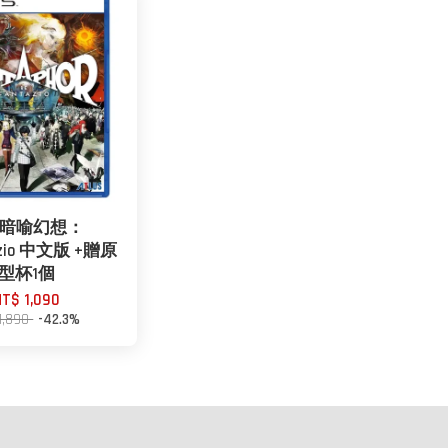
5 暗喻幻想：
azio 中文版 +贈原
型杯1個
NT$ 1,090
1,890
-42.3%