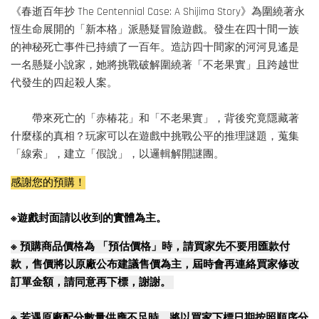
《春逝百年抄 The Centennial Case: A Shijima Story》為圍繞著永
恆生命展開的「新本格」派懸疑冒險遊戲。發生在四十間一族
的神秘死亡事件已持續了一百年。造訪四十間家的河河見遙是
一名懸疑小說家，她將挑戰破解圍繞著「不老果實」且跨越世
代發生的四起殺人案。
帶來死亡的「赤椿花」和「不老果實」，背後究竟隱藏著
什麼樣的真相？玩家可以在遊戲中挑戰公平的推理謎題，蒐集
「線索」，建立「假說」，以邏輯解開謎團。
感謝您的預購！
※遊戲封面請以收到的實體為主。
※
預購商品價格為 「預估價格」時，請買家先不要用匯款付
款，售價將以原廠公布建議售價為主，屆時會再連絡買家修改
訂單金額，請同意再下標，謝謝。
※
若遇原廠配分數量供應不足時，將以買家下標日期按照順序分