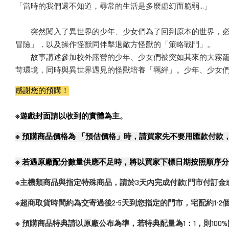
「當時的我們還不知道，尋常的生活是多麼虛幻而脆弱…」
突然闖入了異世界的少年、少女們為了回到原本的世界，必須
冒險」，以及操作怪獸同伴擊退敵方怪獸的「策略戰鬥」。
故事講述參加校外露營的少年、少女們被突如其來的大霧籠罩
苛環境，同時與異世界遇見的怪獸培養「羈絆」。少年、少女
感謝您的預購！
※遊戲封面請以收到的實體為主。
※
預購商品價格為 「預估價格」時，請買家先不要用匯款付款
※
若遇原廠配分數量供應不足時，將以買家下標日期按照順序分
※主機類商品與指定特殊商品，請於3天內完成付款(門市付訂金
※超商取貨時間約為交寄過後2-5天到您指定的門市，宅配約1-
※ 預購商品特典請以原廠公布為準，若特典配量為1：1，則10