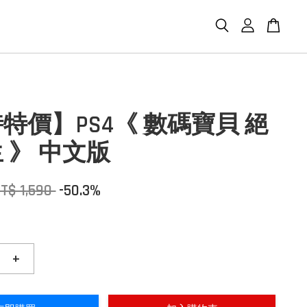
特價】PS4《 數碼寶貝 絕
 》 中文版
T$ 1,590
-50.3%
+