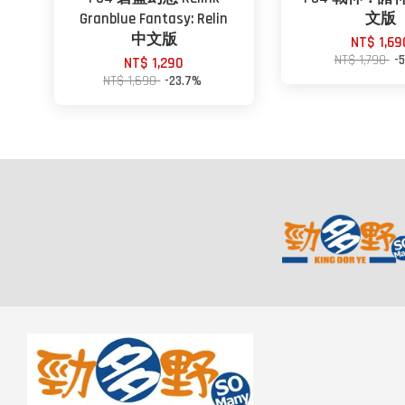
Granblue Fantasy: Relin
文版
中文版
NT$ 1,69
NT$ 1,790
-
NT$ 1,290
NT$ 1,690
-23.7%