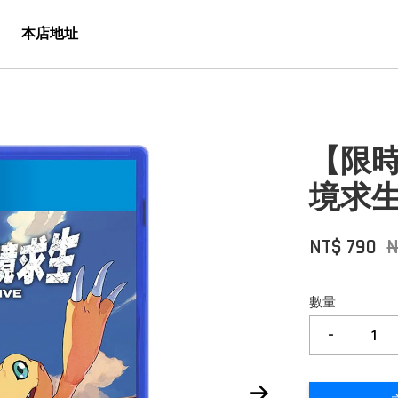
本店地址
【限時
境求生
NT$ 790
N
數量
-