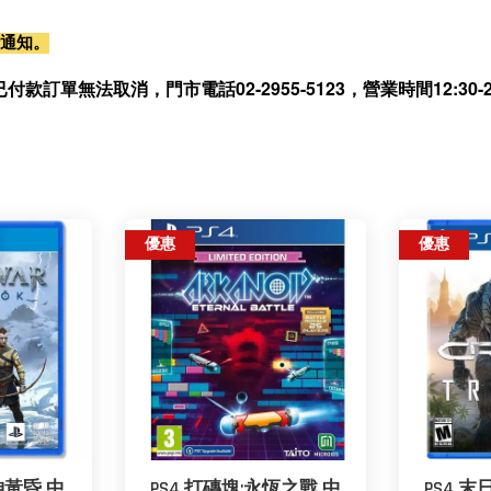
行通知。
無法取消，門市電話02-2955-5123，營業時間12:30-21
優惠
優惠
神黃昏 中
PS4 打磚塊:永恆之戰 中
PS4 