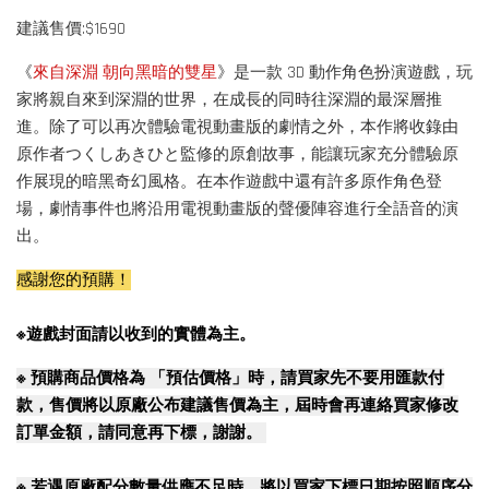
建議售價:$1690
《
來自深淵 朝向黑暗的雙星
》是一款 3D 動作角色扮演遊戲，玩
家將親自來到深淵的世界，在成長的同時往深淵的最深層推
進。除了可以再次體驗電視動畫版的劇情之外，本作將收錄由
原作者つくしあきひと監修的原創故事，能讓玩家充分體驗原
作展現的暗黑奇幻風格。在本作遊戲中還有許多原作角色登
場，劇情事件也將沿用電視動畫版的聲優陣容進行全語音的演
出。
感謝您的預購！
※遊戲封面請以收到的實體為主。
※
預購商品價格為 「預估價格」時，請買家先不要用匯款付
款，售價將以原廠公布建議售價為主，屆時會再連絡買家修改
訂單金額，請同意再下標，謝謝。
※
若遇原廠配分數量供應不足時，將以買家下標日期按照順序分