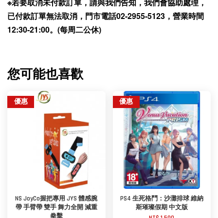
※若要取消未付款訂單，請與我們告知，我們會協助處理，
已付款訂單無法取消，門市電話02-2955-5123，營業時間
12:30-21:00。(每周二公休)
您可能也喜歡
優惠
優惠
NS JoyCo握把專用 JYS 體感腕
PS4 生死格鬥：沙灘排球 維納
帶 手臂帶 雙手 舞力全開 減重
斯璀璨假期 中文版
拳擊