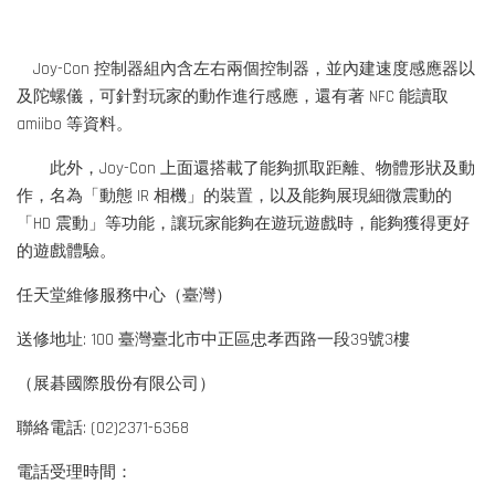
Joy-Con 控制器組內含左右兩個控制器，並內建速度感應器以
及陀螺儀，可針對玩家的動作進行感應，還有著 NFC 能讀取
amiibo 等資料。
此外，Joy-Con 上面還搭載了能夠抓取距離、物體形狀及動
作，名為「動態 IR 相機」的裝置，以及能夠展現細微震動的
「HD 震動」等功能，讓玩家能夠在遊玩遊戲時，能夠獲得更好
的遊戲體驗。
任天堂維修服務中心（臺灣）
送修地址: 100 臺灣臺北市中正區忠孝西路一段39號3樓
（展碁國際股份有限公司）
聯絡電話: (02)2371-6368
電話受理時間：