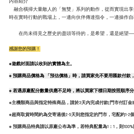
内容紹介
融合橫掃大量敵人的「無雙」系列的動作，從而實現出享
時在實時行動的戰場上，一邊向伙伴傳達指令，一邊操作自
在尚未得見之歷史的盡頭等待的，是希望，還是絕望―
感謝您的預購！
※遊戲封面請以收到的實體為主。
※
預購商品價格為 「預估價格」時，請買家先不要用匯款付款
※
若遇原廠配分數量供應不足時，將以買家下標日期按照順序分
※主機類商品與指定特殊商品，請於3天內完成付款(門市付訂金
※超商取貨時間約為交寄過後2-5天到您指定的門市，宅配約1-
※ 預購商品特典請以原廠公布為準，若特典配量為1：1，則10