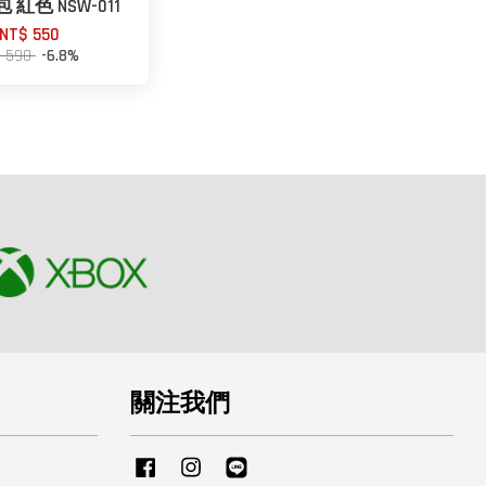
紅色 NSW-011
NT$ 550
$ 590
-6.8%
關注我們
Facebook
Instagram
Line