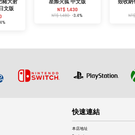
肥豬大射
星際火狐 中文版
殼收納包 
 中日文版
NT$ 1,430
NT$ 1,480
-3.4%
NT
0
-4%
快速連結
本店地址