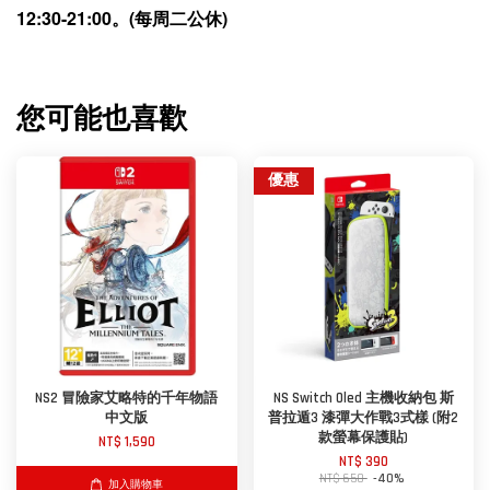
12:30-21:00。(每周二公休)
您可能也喜歡
優惠
NS2 冒險家艾略特的千年物語
NS Switch Oled 主機收納包 斯
中文版
普拉遁3 漆彈大作戰3式樣 (附2
款螢幕保護貼)
NT$ 1,590
NT$ 390
NT$ 650
-40%
加入購物車