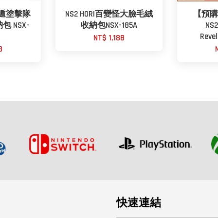
普拉遁塗擊隊
NS2 HORI百變怪大臉毛絨
【預購
 NSX-
收納包NSX-185A
NS
Reve
NT$ 1,188
8
快速連結