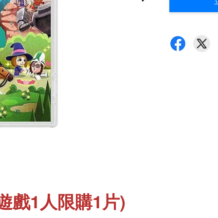
遊戲1人限購1片)