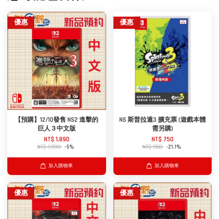
優惠
優惠
【預購】12/10發售 NS2 進擊的
NS 斯普拉遁3 擴充票 (遊戲本體
巨人３中文版
需另購)
NT$ 1,890
NT$ 750
NT$ 1,990
-5%
NT$ 950
-21.1%
加入購物車
加入購物車
優惠
優惠