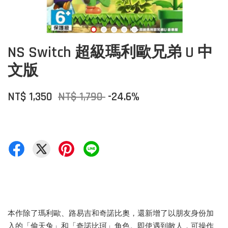
NS Switch 超級瑪利歐兄弟 U 中
文版
NT$ 1,350
NT$ 1,790
-24.6%
本作除了瑪利歐、路易吉和奇諾比奧，還新增了以朋友身份加
入的「偷天兔」和「奇諾比珂」角色。即使遇到敵人，可操作