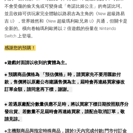
不會受傷的偷天兔或可變身成「奇諾比姬公主」的奇諾比珂。
並且收錄可供玩家完全體驗以路易吉為主角的《New 超級路易
吉 U》，世界雖然和《New 超級瑪利歐兄弟 U》共通，但關卡是
全新的。橫向卷軸瑪利歐將以 2 倍遊戲的份量在 Nintendo
Switch 上登場。
感謝您的預購！
※遊戲封面請以收到的實體為主。
※
預購商品價格為 「預估價格」時，請買家先不要用匯款付
款，售價將以原廠公布建議售價為主，屆時會再連絡買家修改
訂單金額，請同意再下標，謝謝。
※
若遇原廠配分數量供應不足時，將以買家下標日期按照順序分
發出貨、若數量不足屆時會再連絡買家，請配合取消訂單，敬
請見諒。
※主機類商品與指定特殊商品，請於3天內完成付款(門市付訂金