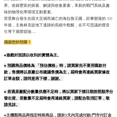
界。收錄豐富的探索、解謎與收集要素，革新的戰鬥系統及趣
味的物理化學環境互動要素。
背景舞台發生在因大災禍而滅亡的海拉魯王國，距事變過的 100
年後，主角林克從地下遺跡的長眠中甦醒，在不可思議的聲音
引導下展開冒險......
感謝您的預購！
※遊戲封面請以收到的實體為主。
※
預購商品價格為 「預估價格」時，請買家先不要用匯款付
款，售價將以原廠公布建議售價為主，屆時會再連絡買家修改
訂單金額，請同意再下標，謝謝。
※
若遇原廠配分數量供應不足時，將以買家下標日期按照順序分
發出貨、若數量不足屆時會再連絡買家，請配合取消訂單，敬
請見諒。
※主機類商品與指定特殊商品，請於3天內完成付款(門市付訂金