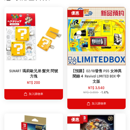
優惠
SUNART 瑪莉歐兄弟 髮夾 問號
【預購】02/18發售 PS5 女神異
方塊
聞錄４ Revival LIMITED BOX 中
文版
NT$ 200
NT$ 3,540
NT$ 3,590
-1.4%
加入購物車
加入購物車
優惠