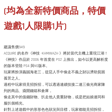
(
均為全新特價商品，
特價
遊戲1人限購1片)
建議售價949
ACQUIRE 的名作《神技 -KAMIWAZA-》將於當代主機上重現江湖！
《神技》作品於 2006 年首度在 PS2 上推出，如今以更高解析度
的版本登陸 PS4 與NS版本。
玩家將扮演義賊海老三，從惡人手中偷走不義之財以濟助貧困
孤苦之人。
過程中玩家得見招拆招，可以透過連續技接二連三偷光商家陳
列的商品、撬開錢箱和倉庫，
偷走其中的值錢財物、扒走他人貴重財物，或是把姑娘連同和
服扒個精光。
針對上述遊戲中的形形色色狀況與目標，玩家都能見招拆招，