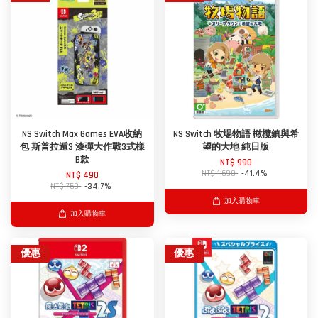
NS Switch Max Games EVA收納
NS Switch 牧場物語 橄欖鎮與希
包 斯普拉遁3 漆彈大作戰3式樣
望的大地 純日版
B款
NT$ 990
NT$ 1,690
-41.4%
NT$ 490
NT$ 750
-34.7%
加入購物車
加入購物車
優惠
優惠