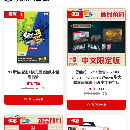
優惠
優惠
NS 斯普拉遁3 擴充票 (遊戲本體
【預購】09/17 發售 NS2 Fire
需另購)
Emblem Fortune’s Weave 聖火
降魔錄萬縷千絲 中文限定版
NT$ 750
NT$ 950
-21.1%
NT$ 3,180
NT$ 3,280
-3%
加入購物車
加入購物車
優惠
優惠