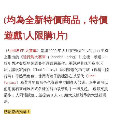
(
均為全新特價商品，
特價
遊戲1人限購1片)
《
巧可啵 GP 大賽車
》是繼 1999 年 3 月在初代 PlayStation 主機
上推出的《
陸行鳥大賽車
（Chocobo Racing）》之後，睽違 20
餘年再次登場的休閒賽車遊戲最新作。承襲經典休閒賽車玩
法，讓玩家操作《Final Fantasy》系列登場的巧可啵（舊稱：陸
行鳥）等熟悉角色，使用有輪子的機器在以歷代《
Final
Fantasy
》為背景的形形色色賽道中展開多人競速。途中還可以
使用魔石來施展各式各樣的能力攻擊對手一舉反超。 遊戲支援
最多 8 人同場競速，並提供 8 人 x 8 組大規模競爭的大逃殺玩
法。
感謝您的預購！