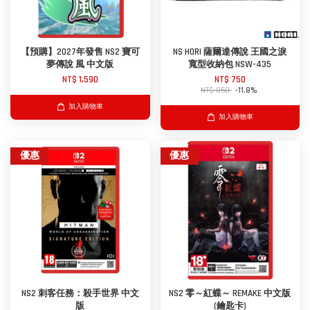
【預購】2027年發售 NS2 寶可
NS HORI 薩爾達傳說 王國之淚
夢傳說 風 中文版
寬型收納包 NSW-435
NT$ 1,590
NT$ 750
NT$ 850
-11.8%
加入購物車
加入購物車
優惠
優惠
NS2 刺客任務：殺手世界 中文
NS2 零～紅蝶～ REMAKE 中文版
版
(鑰匙卡)