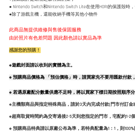
● Nintendo Switch和Nintendo Switch Lite在使用HORI的保護
●除了游戲主機，還能收納手機等其他小物件
此商品無提供維修與售後保固服務
由於照片有色差問題 因此顏色請以實品為準
感謝您的預購！
※遊戲封面請以收到的實體為主。
※
預購商品價格為 「預估價格」時，請買家先不要用匯款付款
※
若遇原廠配分數量供應不足時，將以買家下標日期按照順序分
※主機類商品與指定特殊商品，請於3天內完成付款(門市付訂金
※超商取貨時間約為交寄過後2-5天到您指定的門市，宅配約1-
※ 預購商品特典請以原廠公布為準，若特典配量為1：1，則10