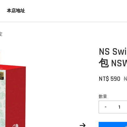
本店地址
定
NS S
包 NS
NT$ 590
數量
-