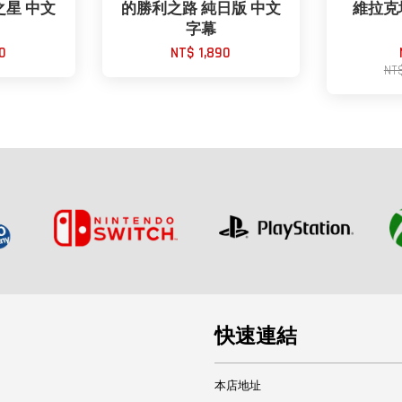
之星 中文
的勝利之路 純日版 中文
維拉克塔爾
字幕
0
NT$ 1,890
NT
快速連結
本店地址