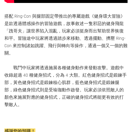
搭配 Ring-Con 與腿部固定帶推出的專屬遊戲《健身環大冒險》
是款透過體感操作的冒險遊戲，故事敘述一隻邪惡的健身飛龍
「跩哥夫」讓世界陷入混亂，玩家必須挺身而出幫助世界恢復
和平。冒險途中玩家將透過踏步來移動、透過擺動、擠壓 Ring-
Con 來控制諸如跳躍、飛行與轉向等操作，通過一個又一個的難
關。
戰鬥中玩家將透過施展各種健身動作來發動攻擊。遊戲中
收錄超過 40 種健身招式，分為 4 大類。紅色健身招式是鍛鍊手
部，黃色健身招式是鍛鍊核心肌群，藍色健身招式是鍛鍊腿
部，綠色健身招式則是受瑜珈動作啟發。玩家必須依照敵人的
顏色來施展對應的健身招式，正確的健身招式將能更有效的打
擊敵人。
感謝您的預購！