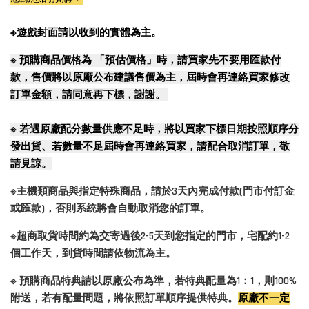
※遊戲封面請以收到的實體為主。
※
預購商品價格為 「預估價格」時，請買家先不要用匯款付
款，售價將以原廠公布建議售價為主，屆時會再連絡買家修改
訂單金額，請同意再下標，謝謝。
※
若遇原廠配分數量供應不足時，將以買家下標日期按照順序分
發出貨、若數量不足屆時會再連絡買家，請配合取消訂單，敬
請見諒。
※主機類商品與指定特殊商品，請於3天內完成付款(門市付訂金
或匯款)，否則系統將會自動取消您的訂單。
※超商取貨時間約為交寄過後2-5天到您指定的門市，宅配約1-2
個工作天，到貨時間請依物流為主。
※ 預購商品特典請以原廠公布為準，若特典配量為1：1，則100%
附送，若有配量問題，將依照訂單順序提供特典。
原廠不一定