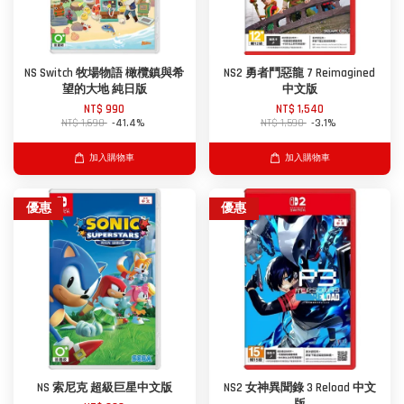
NS Switch 牧場物語 橄欖鎮與希
NS2 勇者鬥惡龍 7 Reimagined
望的大地 純日版
中文版
NT$ 990
NT$ 1,540
NT$ 1,690
-41.4%
NT$ 1,590
-3.1%
加入購物車
加入購物車
優惠
優惠
NS 索尼克 超級巨星中文版
NS2 女神異聞錄 3 Reload 中文