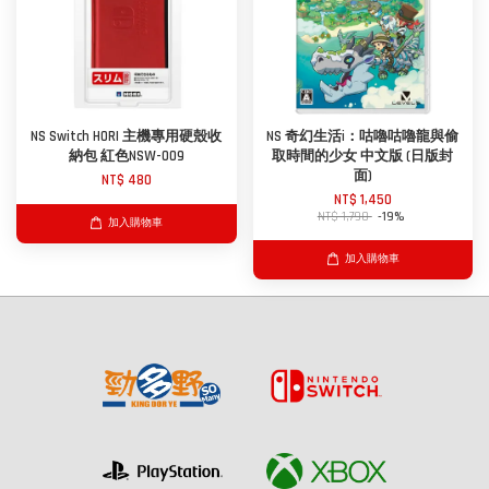
NS Switch HORI 主機專用硬殼收
NS 奇幻生活i：咕嚕咕嚕龍與偷
納包 紅色NSW-009
取時間的少女 中文版 (日版封
面)
NT$ 480
NT$ 1,450
NT$ 1,790
-19%
加入購物車
加入購物車