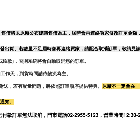
，售價將以原廠公布建議售價為主，屆時會再連絡買家修改訂單金額
發出貨、若數量不足屆時會再連絡買家，請配合取消訂單，敬請見
或匯款)，否則系統將會自動取消您的訂單。
2個工作天，到貨時間請依物流為主。
0%附送，若有配量問題，將依照訂單順序提供特典。
原廠不一定會在「
行通知。
無法取消，門市電話02-2955-5123，營業時間12:30-21