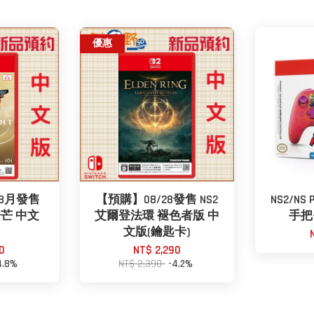
優惠
/8月發售
【預購】08/28發售 NS2
NS2/NS
露鋒芒 中文
艾爾登法環 褪色者版 中
手把
文版(鑰匙卡)
0
NT$ 2,290
4.8%
NT$ 2,390
-4.2%