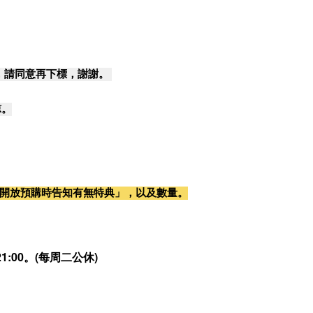
，請同意再下標，謝謝。
諒。
開放預購時告知有無特典」，以及數量。
:00。(每周二公休)