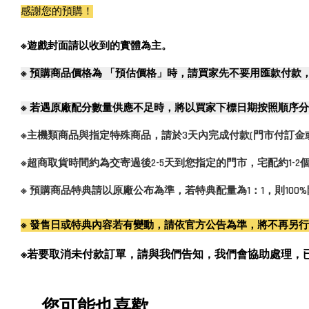
感謝您的預購！
※遊戲封面請以收到的實體為主。
※
預購商品價格為 「預估價格」時，請買家先不要用匯款付款
※
若遇原廠配分數量供應不足時，將以買家下標日期按照順序分
※主機類商品與指定特殊商品，請於3天內完成付款(門市付訂金
※超商取貨時間約為交寄過後2-5天到您指定的門市，宅配約1-
※ 預購商品特典請以原廠公布為準，若特典配量為1：1，則10
※ 發售日或特典內容若有變動，請依官方公告為準，將不再另
※若要取消未付款訂單，請與我們告知，我們會協助處理，已付款訂單
您可能也喜歡