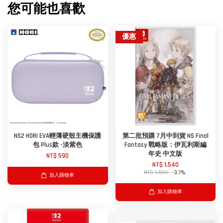
您可能也喜歡
優惠
NS2 HORI EVA輕薄硬殼主機保護
第二批預購 7月中到貨 NS Final
包 Plus款 -淡紫色
Fantasy 戰略版：伊瓦利斯編
年史 中文版
NT$ 590
NT$ 1,540
NT$ 1,590
-3.1%
加入購物車
加入購物車