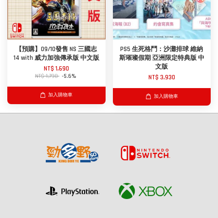
【預購】09/10發售 NS 三國志
PS5 生死格鬥：沙灘排球 維納
14 with 威力加強傳承版 中文版
斯璀璨假期 亞洲限定特典版 中
文版
NT$ 1,690
NT$ 1,790
-5.6%
NT$ 3,930
加入購物車
加入購物車