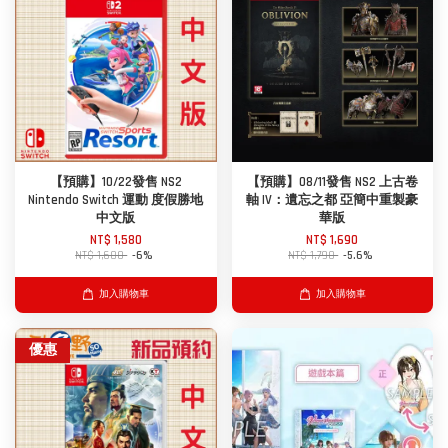
【預購】10/22發售 NS2
【預購】08/11發售 NS2 上古卷
Nintendo Switch 運動 度假勝地
軸 IV：遺忘之都 亞簡中重製豪
中文版
華版
NT$ 1,580
NT$ 1,690
NT$ 1,680
-6%
NT$ 1,790
-5.6%
加入購物車
加入購物車
優惠