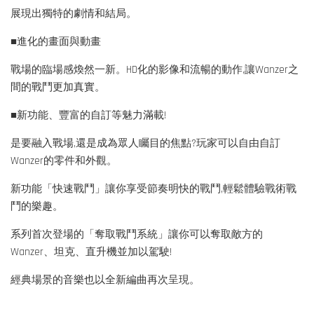
展現出獨特的劇情和結局。
■進化的畫面與動畫
戰場的臨場感煥然一新。HD化的影像和流暢的動作,讓Wanzer之
間的戰鬥更加真實。
■新功能、豐富的自訂等魅力滿載!
是要融入戰場,還是成為眾人矚目的焦點?玩家可以自由自訂
Wanzer的零件和外觀。
新功能「快速戰鬥」讓你享受節奏明快的戰鬥,輕鬆體驗戰術戰
鬥的樂趣。
系列首次登場的「奪取戰鬥系統」讓你可以奪取敵方的
Wanzer、坦克、直升機並加以駕駛!
經典場景的音樂也以全新編曲再次呈現。