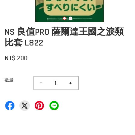
NS 良值PRO 薩爾達王國之淚類
比套 L822
NT$ 200
數量
-
+