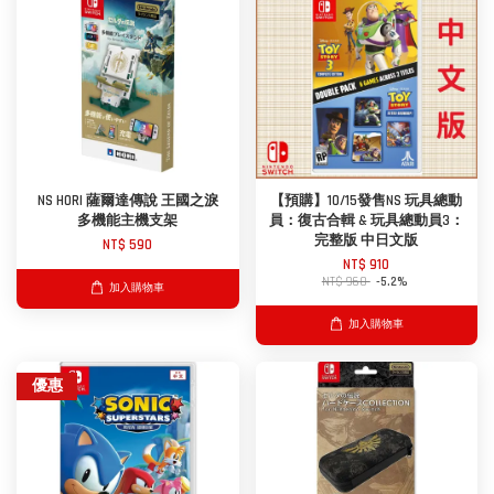
NS HORI 薩爾達傳說 王國之淚
【預購】10/15發售NS 玩具總動
多機能主機支架
員：復古合輯 & 玩具總動員3：
完整版 中日文版
NT$ 590
NT$ 910
NT$ 960
-5.2%
加入購物車
加入購物車
優惠