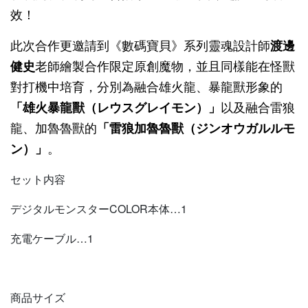
效！
此次合作更邀請到《數碼寶貝》系列靈魂設計師
渡邊
健史
老師繪製合作限定原創魔物，並且同樣能在怪獸
對打機中培育，分別為融合雄火龍、暴龍獸形象的
「雄火暴龍獸（レウスグレイモン）」
以及融合雷狼
龍、加魯魯獸的
「雷狼加魯魯獸（ジンオウガルルモ
ン）」
。
セット内容
デジタルモンスターCOLOR本体…1
充電ケーブル…1
商品サイズ