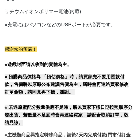
リチウムイオンポリマー電池(内蔵)
※充電にはパソコンなどのUSBポートが必要です。
感謝您的預購！
※遊戲封面請以收到的實體為主。
※
預購商品價格為 「預估價格」時，請買家先不要用匯款付
款，售價將以原廠公布建議售價為主，屆時會再連絡買家修改
訂單金額，請同意再下標，謝謝。
※
若遇原廠配分數量供應不足時，將以買家下標日期按照順序分
發出貨、若數量不足屆時會再連絡買家，請配合取消訂單，敬
請見諒。
※主機類商品與指定特殊商品，請於3天內完成付款(門市付訂金