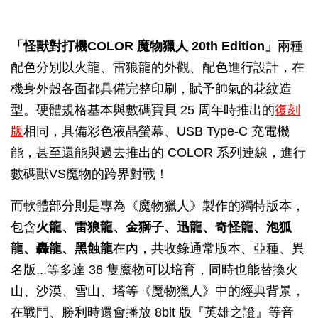
「怪獸對打機COLOR 魔物獵人 20th Edition」
兩種
配色分別以火龍、雷狼龍的外觀、配色進行設計，在
機身外殼各面都具備完整印刷，賦予帥氣的花紋造
型。硬體規格基本與數碼寶貝 25 周年時推出的
復刻
版
相同，具備彩色液晶螢幕、USB Type-C 充電機
能，甚至還能與過去推出的 COLOR 系列連線，進行
數碼獸VS魔物的跨界對戰！
而軟體部分則是專為《魔物獵人》製作的獨特版本，
包含
火龍、雷狼龍、金獅子、迅龍、奇怪龍、泡狐
龍、轟龍、黑蝕龍
在內，共收錄通常版本、亞種、異
名版...等多達 36 隻魔物可以培育，同時也能替換火
山、沙漠、雪山、塔等《魔物獵人》中的經典背景，
在戰鬥、勝利時還會播放 8bit 版『英雄之證』等音