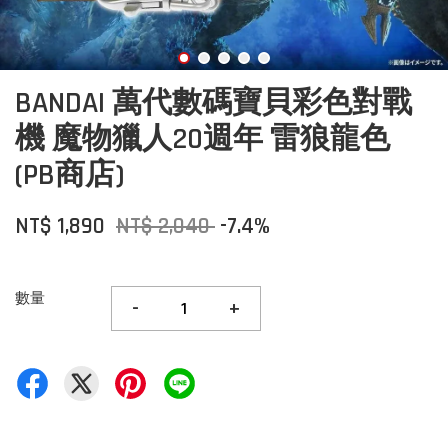
BANDAI 萬代數碼寶貝彩色對戰
機 魔物獵人20週年 雷狼龍色
(PB商店)
NT$ 1,890
NT$ 2,040
-7.4%
數量
-
+