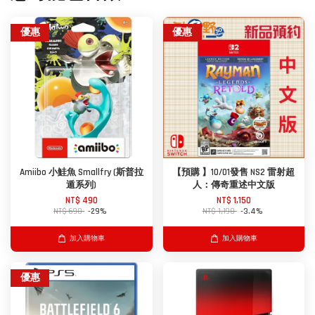
優惠
優惠
Amiibo 小鮭魚 Smallfry (斯普拉
【預購 】10/01發售 NS2 雷射超
遁系列)
人：傳奇重述中文版
NT$ 490
NT$ 1,150
NT$ 690
-29%
NT$ 1,190
-3.4%
加入購物車
加入購物車
優惠