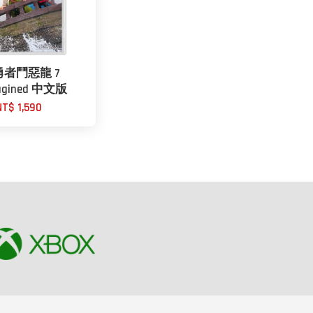
 勇者鬥惡龍 7
agined 中文版
NT$ 1,590