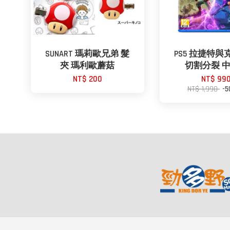
SUNART 瑪莉歐兄弟 髮
PS5 拉捷特
夾 瑪利歐蘑菇
切割分裂 
NT$ 200
NT$ 99
NT$ 1,990
-5