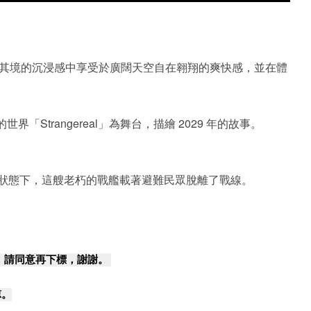
其境的沉浸感中享受於廣闊天空自在翱翔的爽快感，並在體
rangereal」為舞台，描繪 2029 年的故事。
的狀態下，這艘老朽的戰艦載著避難民眾脫離了戰線。
，請同意再下標，謝謝。
諒。