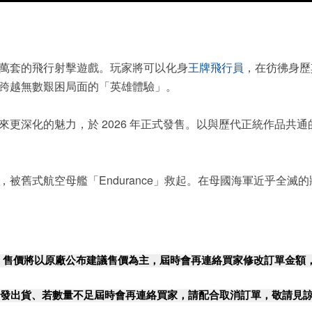
0 萬套的飛行射擊遊戲。玩家將可以化身
王牌飛行員
，在彷彿身歷
跨越無數艱困局面的「英雄體驗」。
魅力，於 2026 年正式發售。以與歷代正統作品共通的世界「St
舊式航空母艦「Endurance」救起。在母國海軍近乎全滅
，售價將以原廠公布建議售價為主，屆時會再連絡買家修改訂單金額
發出貨、若數量不足屆時會再連絡買家，請配合取消訂單，敬請見