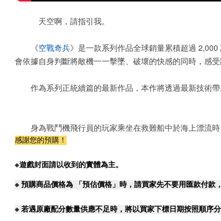
天空啊，請指引我。
《
空戰奇兵
》是一款系列作品全球銷量累積超過 2,00
會依據自身判斷將敵機一一擊墜、破壞的快感的同時，感受
作為系列正統續篇的最新作品，本作將透過最新技術帶來更深化的
身為戰鬥機飛行員的玩家乘坐在救難船中於海上漂流時，被
感謝您的預購！
※遊戲封面請以收到的實體為主。
※
預購商品價格為 「預估價格」時，請買家先不要用匯款付款
※
若遇原廠配分數量供應不足時，將以買家下標日期按照順序分