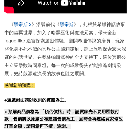
《
黑帝斯 2
》沿襲前代《
黑帝斯
》，扎根於希臘神話故事
中的幽冥世界，加入了暗黑巫術與魔法元素，帶來全新
rogue-like 迷宮探索遊戲體驗。翻開希臘傳說的扉頁，玩家
將化身不死不滅的冥界公主墨莉諾厄，踏上旅程探索宏大深
邃的神話世界。在奧林帕斯眾神的全力支持下，這位冥府公
主立誓擊敗時間泰坦。每一次的成敗得失都能推進劇情發
展，史詩般源遠流長的故事也隨之展開。
感謝您的預購！
※遊戲封面請以收到的實體為主。
※
預購商品價格為 「預估價格」時，請買家先不要用匯款付
款，售價將以原廠公布建議售價為主，屆時會再連絡買家修改
訂單金額，請同意再下標，謝謝。