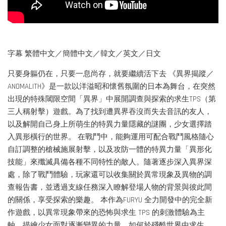
字幕 繁體中文／簡體中文／韓文／英文／日文
只要身軀仍在，只要一息尚存，就要繼續活下去 《異界揭蹤／
ANOMALITH》是一款以洋溢昭和懷舊氛圍的日本為舞台，在突然
出現的特殊閾限空間「異界」中展開調查與探索的求生TPS（第
三人稱射擊）遊戲。為了找到遭異界吞沒而失去音訊的友人，
以及解開自己身上所萌生的特異力量隱藏的謎團，少女選擇踏
入異形橫行的世界。 在戰鬥中，能夠運用可配合戰鬥風格隨心
自訂調整的槍械施展射擊，以及攻防一體的特異力量「異形化
技能」來殲滅具備各種不同特性的敵人。隨著逐步深入異界深
處，除了戰鬥體驗，玩家還可以收集關於異常現象及異物的調
查報告書，並透過支線任務深入瞭解登場人物的背景與彼此間
的關係，享受探索的樂趣。 本作為FURYU 全力開發中的完全新
作遊戲，以異常現象帶來的恐怖與求生 TPS 的刺激體驗為主
軸，描繪少女面對逐漸變異的力量，如何於殘酷世界中求生。