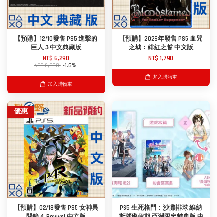
【預購】12/10發售 PS5 進擊的
【預購】2026年發售 PS5 血咒
巨人３中文典藏版
之城：緋紅之誓 中文版
NT$ 6,290
NT$ 1,790
NT$ 6,390
-1.6%
加入購物車
加入購物車
優惠
【預購】02/18發售 PS5 女神異
PS5 生死格鬥：沙灘排球 維納
聞錄４ Revival 中文版
斯璀璨假期 亞洲限定特典版 中