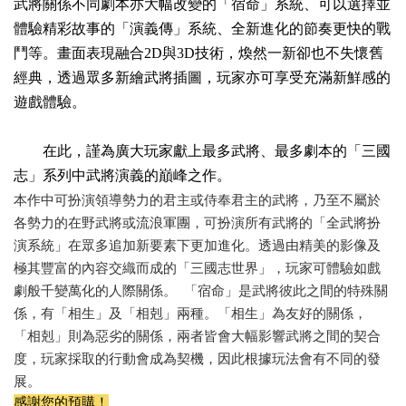
武將關係不同劇本亦大幅改變的「宿命」系統、可以選擇並
體驗精彩故事的「演義傳」系統、全新進化的節奏更快的戰
鬥等。畫面表現融合2D與3D技術，煥然一新卻也不失懷舊
經典，透過眾多新繪武將插圖，玩家亦可享受充滿新鮮感的
遊戲體驗。
在此，謹為廣大玩家獻上最多武將、最多劇本的「三國
志」系列中武將演義的巔峰之作。
本作中可扮演領導勢力的君主或侍奉君主的武將，乃至不屬於
各勢力的在野武將或流浪軍團，可扮演所有武將的「全武將扮
演系統」在眾多追加新要素下更加進化。透過由精美的影像及
極其豐富的內容交織而成的「三國志世界」，玩家可體驗如戲
劇般千變萬化的人際關係。 「宿命」是武將彼此之間的特殊關
係，有「相生」及「相剋」兩種。「相生」為友好的關係，
「相剋」則為惡劣的關係，兩者皆會大幅影響武將之間的契合
度，玩家採取的行動會成為契機，因此根據玩法會有不同的發
展。
感謝您的預購！