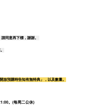
，請同意再下標，謝謝。
諒。
開放預購時告知有無特典」，以及數量。
:00。(每周二公休)