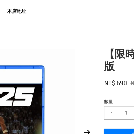
本店地址
【限時特
版
NT$ 690
N
數量
-