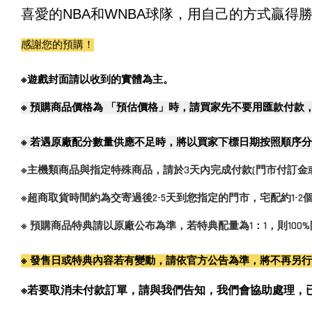
喜愛的NBA和WNBA球隊，用自己的方式贏得
感謝您的預購！
※遊戲封面請以收到的實體為主。
※
預購商品價格為 「預估價格」時，請買家先不要用匯款付款
※
若遇原廠配分數量供應不足時，將以買家下標日期按照順序分
※主機類商品與指定特殊商品，請於3天內完成付款(門市付訂金
※超商取貨時間約為交寄過後2-5天到您指定的門市，宅配約1-
※ 預購商品特典請以原廠公布為準，若特典配量為1：1，則10
※ 發售日或特典內容若有變動，請依官方公告為準，將不再另
※若要取消未付款訂單，請與我們告知，我們會協助處理，已付款訂單