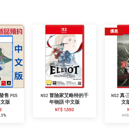
優惠
發售 PS5
NS2 冒險家艾略特的千
NS2 真
中文版
年物語 中文版
文版
9
NT$ 1,590
5.5%
NT$