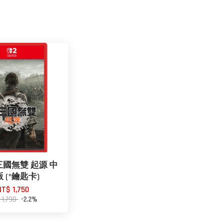
‧三國無雙 起源 中
 (*鑰匙卡)
NT$ 1,750
 1,790
-2.2%