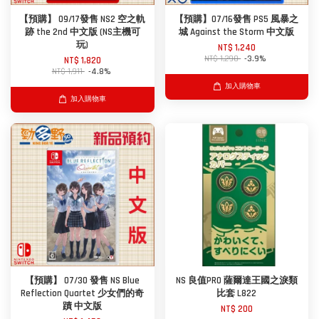
【預購】 09/17發售 NS2 空之軌
【預購】07/16發售 PS5 風暴之
跡 the 2nd 中文版 (NS主機可
城 Against the Storm 中文版
玩)
NT$ 1,240
NT$ 1,290
-3.9%
NT$ 1,820
NT$ 1,911
-4.8%
加入購物車
加入購物車
【預購】 07/30 發售 NS Blue
NS 良值PRO 薩爾達王國之淚類
Reflection Quartet 少女們的奇
比套 L822
蹟 中文版
NT$ 200