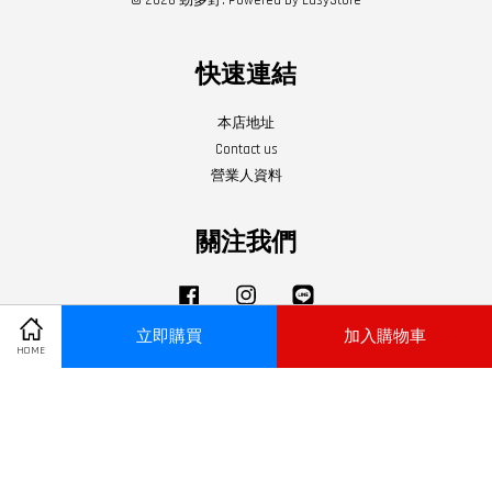
快速連結
本店地址
Contact us
營業人資料
關注我們
Facebook
Instagram
Line
立即購買
加入購物車
營業時間:每週一至週日:中午12點～晚上09點
HOME
門市地址:新北市板橋區板新路22號
聯絡電話:02-29555123
服務條款
|
隱私政策
|
退款政策