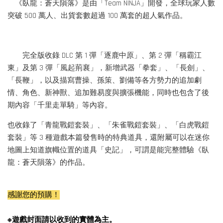
《臥龍：蒼天隕落》是由「Team NINJA」開發，全球玩家人數
突破 500 萬人、出貨套數超過 100 萬套的超人氣作品。
完全版收錄 DLC 第 1 彈「逐鹿中原」、第 2 彈「稱霸江
東」及第 3 彈「風起荊襄」，新增武器「拳套」、「長劍」、
「長鞭」，以及描寫曹操、孫策、劉備等各方勢力的追加劇
情、角色、新神獸、追加難易度與擴張機能，同時也包含了後
期內容「千里走單騎」等內容。
也收錄了「青龍戰鎧套裝」、「朱雀戰鎧套裝」、「白虎戰鎧
套裝」等 3 種遊戲本篇發售時的特典道具，還附屬可以在迷你
地圖上知道旗幟位置的道具「史記」，可謂是能完整體驗《臥
龍：蒼天隕落》的作品。
感謝您的預購！
※遊戲封面請以收到的實體為主。