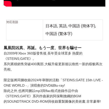
対応言語
日本語, 英語, 中国語 (簡体字),
中国語 (繁体字)
鳳凰院凶真、再誕。もう一度、世界を騙せー
自2009年Xbox 360版發售後,長年受全球眾多 熱愛的
《STEINS;GATE》。
系列累積銷售突破400萬部,大幅升級更新後以煥然一新的樣貌再次
亮相。
限定版將同捆收錄2024年舉辦的活動「STEINS;GATE 15th LIVE -
ONE WORLD -」演唱會的DVD&Blu-ray!
除此之外,也將同捆以mp3與flac格式收錄作品中由
《STEINS;GATE》系列作曲家的阿保剛擔綱的BGM
的SOUNDTRACK DVD-ROM與收錄重製圖像的美術書,非常豪華!