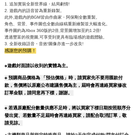
1. 追加實裝全新世界線・結局劇情!
2. 遊戲內的語音皆為重新錄製。
此外,遊戲內的BGM皆由作曲家・阿保剛全數重製。
角色、背景、事件圖也全數由線稿重新繪製並大幅進化。
事件圖約為Xbox 360版的2倍,背景圖增加至約1.2倍!
透過豐富的視覺圖,可享受到更具有臨場感的遊戲體驗。
3. 全新收錄語音・音效!圖像亦進一步改良!
感謝您的預購！
※遊戲封面請以收到的實體為主。
※
預購商品價格為 「預估價格」時，請買家先不要用匯款付
款，售價將以原廠公布建議售價為主，屆時會再連絡買家修改
訂單金額，請同意再下標，謝謝。
※
若遇原廠配分數量供應不足時，將以買家下標日期按照順序分
發出貨、若數量不足屆時會再連絡買家，請配合取消訂單，敬
請見諒。