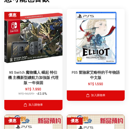
優惠
NS Switch 魔物獵人 崛起 特仕
PS5 冒險家艾略特的千年物語
機 主機新型續航力加強版 代理
中文版
版 一年保固
NT$ 1,590
NT$ 7,990
NT$ 14,229
-43.8%
加入購物車
加入購物車
優惠
優惠