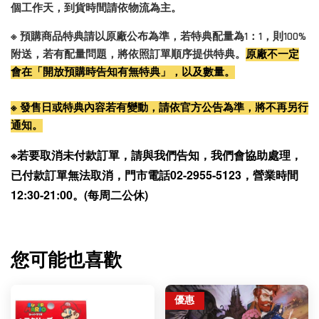
個工作天，到貨時間請依物流為主。
※ 預購商品特典請以原廠公布為準，若特典配量為1：1，則100%
附送，若有配量問題，將依照訂單順序提供特典。
原廠不一定
會在「開放預購時告知有無特典」，以及數量。
※ 發售日或特典內容若有變動，請依官方公告為準，將不再另行
通知。
※若要取消未付款訂單，請與我們告知，我們會協助處理，
已付款訂單無法取消，門市電話02-2955-5123，營業時間
12:30-21:00。(每周二公休)
您可能也喜歡
優惠