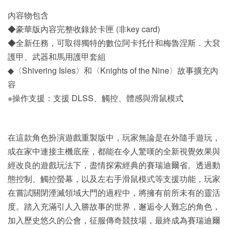
內容物包含
◆豪華版內容完整收錄於卡匣 (非key card)
◆全新任務，可取得獨特的數位阿卡托什和梅魯涅斯．大袞
護甲、武器和馬用護甲套組
◆〈Shivering Isles〉和〈Knights of the Nine〉故事擴充內
容
※操作支援：支援 DLSS、觸控、體感與滑鼠模式
在這款角色扮演遊戲重製版中，玩家無論是在外隨手遊玩，
或在家中連接主機底座，都能在令人驚嘆的全新視覺效果與
經改良的遊戲玩法下，盡情探索經典的賽瑞迪爾省。
透過動
態控制、觸控螢幕，以及左右手滑鼠模式等支援功能，玩家
在嘗試關閉湮滅領域大門的過程中，將擁有前所未有的靈活
度。踏入充滿引人入勝故事的世界，邂逅令人難忘的角色，
加入歷史悠久的公會，征服傳奇競技場，最終成為賽瑞迪爾