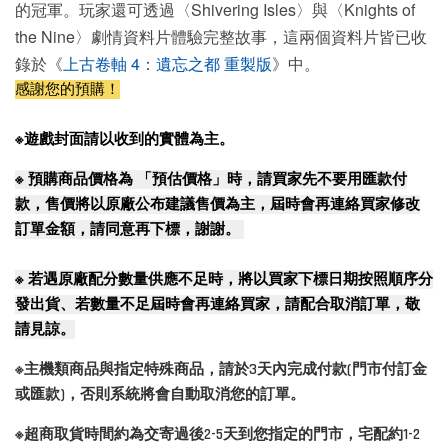
的冠軍。玩家還可透過〈Shivering Isles〉與〈Knights of
the Nine〉劇情資料片體驗完整故事，這兩個資料片皆已收
錄於《
上古卷軸 4：遺忘之都 重製版
》中。
感謝您的預購！
※遊戲封面請以收到的實體為主。
※
預購商品價格為 「預估價格」時，請買家先不要用匯款付
款，售價將以原廠公布建議售價為主，屆時會再連絡買家修改
訂單金額，請同意再下標，謝謝。
※
若遇原廠配分數量供應不足時，將以買家下標日期按照順序分
發出貨、若數量不足屆時會再連絡買家，請配合取消訂單，敬
請見諒。
※主機類商品與指定特殊商品，請於3天內完成付款(門市付訂金
或匯款)，否則系統將會自動取消您的訂單。
※超商取貨時間約為交寄過後2-5天到您指定的門市，宅配約1-2