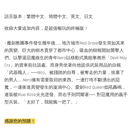
語言版本：繁體中文、簡體中文、英文、日文
收錄大量追加內容，是超值暢玩的終極版！
~魔劍教團事件發生幾年後…… 地方城市Red Grave發生突如其來
的異變。巨大的樹木貫穿了都市中心，吸血的樹根開始襲擊人
們。以擊退惡魔維生的青年Nero以移動式萬能事務所「Devil May
Cry」的貨車前往該處。而身旁坐著向他提供武裝用品的自稱
「武器職人」──Nico。被踐踏的自尊，被奪走的力量，捨棄了
的男人……Nero擁有需要取回的東西。一邊打垮不斷湧出的惡
魔，一邊衝進異變發生的漩渦中心。愛劍Red Queen低吼轟鳴，
連裝槍Blue Rose火光迸發。而右手則閃耀著── 對惡魔用的義手
型兵裝。「太好了，我能瘋一把了。」
感謝您的預購！