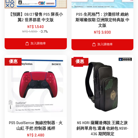
【預購】08/27發售 PS5 隊長小
PS5 生死格鬥：沙灘排球 維納
翼2 世界群星 中文版
斯璀璨假期 亞洲限定特典版 中
文版
NT$ 1,540
NT$ 1,590
-3.1%
NT$ 3,930
加入購物車
加入購物車
優惠
優惠
PS5 DualSense 無線控制器 - 火
NS HORI 薩爾達傳說 王國之淚
山紅 手把 控制器 搖桿
斜跨單肩包 週邊 收納包 NSW-
436 期間限定
NT$ 2,480