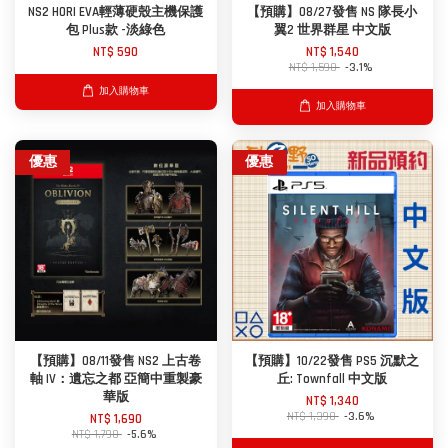
NS2 HORI EVA輕薄硬殼主機保護
【預購】08/27發售 NS 隊長小
包 Plus款 -淡綠色
翼2 世界群星 中文版
NT$ 590
NT$ 1,540
NT$ 1,590
-3.1%
加入購物車
加入購物車
優惠
優惠
【預購】08/11發售 NS2 上古卷
【預購】10/22發售 PS5 沉默之
軸 IV：遺忘之都 亞簡中重製豪
丘: Townfall 中文版
華版
NT$ 1,340
NT$ 1,390
-3.6%
NT$ 1,690
NT$ 1,790
-5.6%