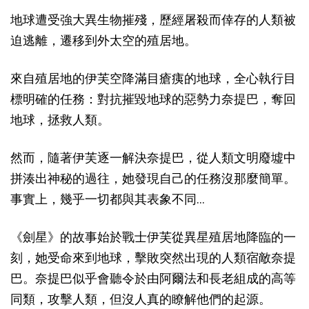
地球遭受強大異生物摧殘，歷經屠殺而倖存的人類被
迫逃離，遷移到外太空的殖居地。
來自殖居地的伊芙空降滿目瘡痍的地球，全心執行目
標明確的任務：對抗摧毀地球的惡勢力奈提巴，奪回
地球，拯救人類。
然而，隨著伊芙逐一解決奈提巴，從人類文明廢墟中
拼湊出神秘的過往，她發現自己的任務沒那麼簡單。
事實上，幾乎一切都與其表象不同…
《劍星》的故事始於戰士伊芙從異星殖居地降臨的一
刻，她受命來到地球，擊敗突然出現的人類宿敵奈提
巴。奈提巴似乎會聽令於由阿爾法和長老組成的高等
同類，攻擊人類，但沒人真的瞭解他們的起源。