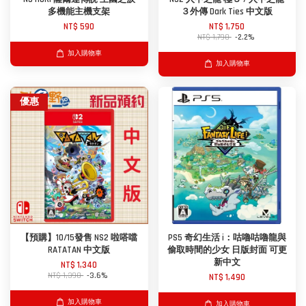
多機能主機支架
３外傳 Dark Ties 中文版
NT$ 590
NT$ 1,750
NT$ 1,790
-2.2%
加入購物車
加入購物車
優惠
【預購】10/15發售 NS2 啦嗒噹
PS5 奇幻生活 i：咕嚕咕嚕龍與
RATATAN 中文版
偷取時間的少女 日版封面 可更
新中文
NT$ 1,340
NT$ 1,390
-3.6%
NT$ 1,490
加入購物車
加入購物車