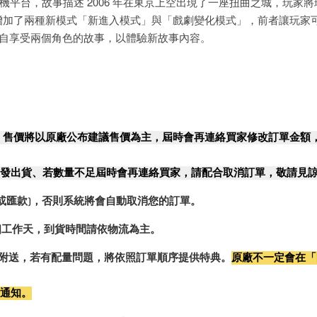
平台，故事描述 2006 年在東京上空出現了一座扭曲之城，玩家
外，還增加了兩種新模式「新進入模式」與「戲劇變化模式」，前者讓玩
獨自享受兩個角色的故事，以體驗新故事內容。
，售價將以原廠公布建議售價為主，屆時會再連絡買家修改訂單金額
發出貨、若數量不足屆時會再連絡買家，請配合取消訂單，敬請見
或匯款)，否則系統將會自動取消您的訂單。
2個工作天，到貨時間請依物流為主。
0%附送，若有配量問題，將依照訂單順序提供特典。
原廠不一定會在「
行通知。