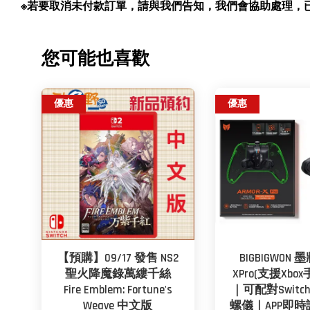
※若要取消未付款訂單，請與我們告知，我們會協助處理，已付款訂單
您可能也喜歡
優惠
優惠
【預購】09/17 發售 NS2
BIGBIGWON 
聖火降魔錄萬縷千絲
XPro(支援Xb
Fire Emblem: Fortune's
｜可配對Switc
Weave 中文版
螺儀｜APP即