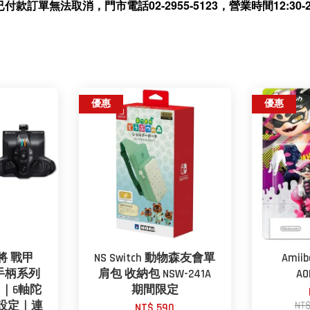
無法取消，門市電話02-2955-5123，營業時間12:30-21
優惠
優惠
墨將 戰甲
NS Switch 動物森友會單
Ami
ox手柄系列
肩包 收納包 NSW-241A
AO
h｜6軸陀
期間限定
時設定｜連
NT
NT$ 590