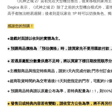
《式神之城 2》當初先在大型機台推出，後來移植到家用主機
Degica 表示，《式神之城 2》除了之前的大型機台模式
高手都無法輕易過關；後者則是玩家在 1P 時可以切換角色、
感謝您的預購！
※遊戲封面請以收到的實體為主。
※
預購商品價格為 「預估價格」時，請買家先不要用匯款付款
※
若遇原廠配分數量供應不足時，將以買家下標日期按照順序分
※主機類商品與指定特殊商品，請於3天內完成付款(門市付訂金
※超商取貨時間約為交寄過後2-5天到您指定的門市，宅配約1-
※ 預購商品特典請以原廠公布為準，若特典配量為1：1，則10
※ 發售日或特典內容若有變動，請依官方公告為準，將不再另