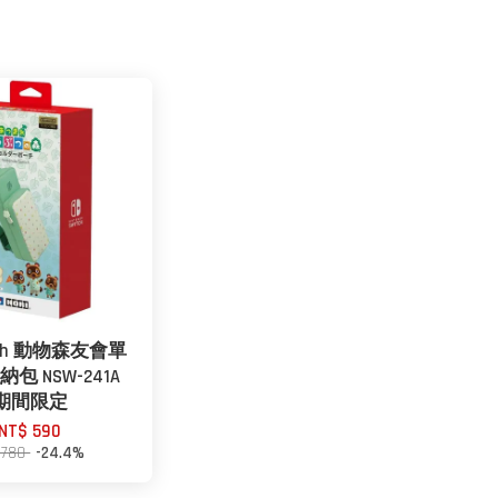
itch 動物森友會單
包 NSW-241A
期間限定
NT$ 590
 780
-24.4%