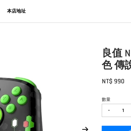
本店地址
良值 N
色 傳說
NT$ 990
數量
-