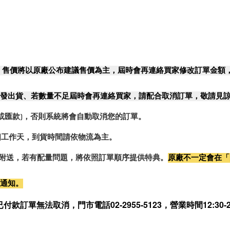
，售價將以原廠公布建議售價為主，屆時會再連絡買家修改訂單金額
發出貨、若數量不足屆時會再連絡買家，請配合取消訂單，敬請見
或匯款)，否則系統將會自動取消您的訂單。
2個工作天，到貨時間請依物流為主。
0%附送，若有配量問題，將依照訂單順序提供特典。
原廠不一定會在「
行通知。
無法取消，門市電話02-2955-5123，營業時間12:30-21