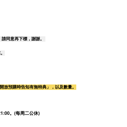
，請同意再下標，謝謝。
諒。
開放預購時告知有無特典」，以及數量。
:00。(每周二公休)