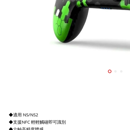
◆適用 NS/NS2
◆支援NFC 輕輕觸碰即可識別
◆六軸高精度體感