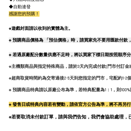
◆自動連發
感謝您的預購！
※遊戲封面請以收到的實體為主。
※
預購商品價格為 「預估價格」時，請買家先不要用匯款付款
※
若遇原廠配分數量供應不足時，將以買家下標日期按照順序分
※主機類商品與指定特殊商品，請於3天內完成付款(門市付訂金
※超商取貨時間約為交寄過後2-5天到您指定的門市，宅配約1-
※ 預購商品特典請以原廠公布為準，若特典配量為1：1，則10
※ 發售日或特典內容若有變動，請依官方公告為準，將不再另
※若要取消未付款訂單，請與我們告知，我們會協助處理，已付款訂單