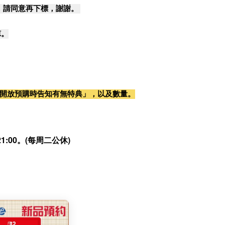
，請同意再下標，謝謝。
諒。
開放預購時告知有無特典」，以及數量。
:00。(每周二公休)