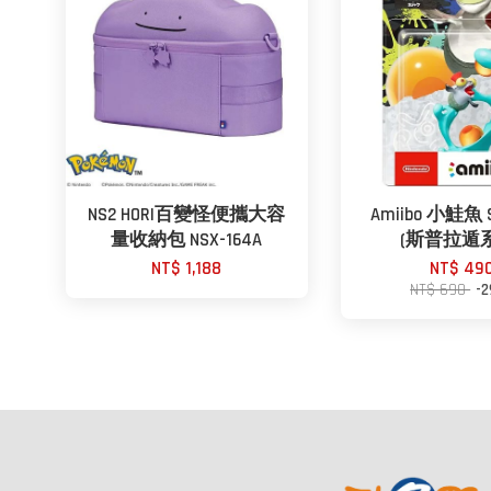
NS2 HORI百變怪便攜大容
Amiibo 小鮭魚 S
量收納包 NSX-164A
(斯普拉遁
NT$ 1,188
NT$ 49
NT$ 690
-