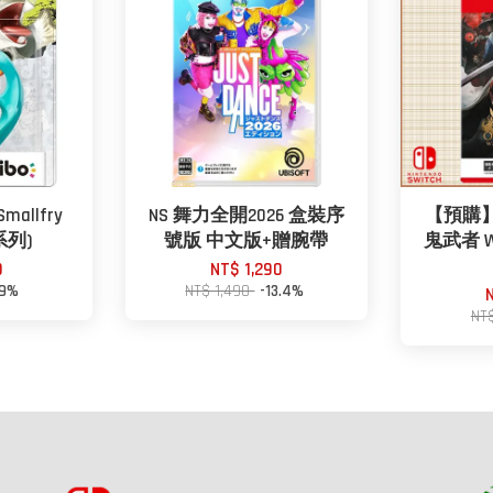
mallfry
NS 舞力全開2026 盒裝序
【預購】0
系列)
號版 中文版+贈腕帶
鬼武者 Way
0
NT$ 1,290
29%
NT$ 1,490
-13.4%
NT