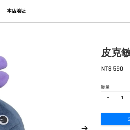
本店地址
皮克敏
NT$ 590
數量
-