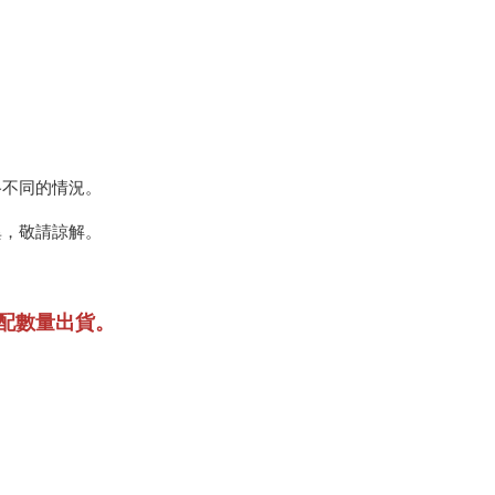
格不同的情況。
異，敬請諒解。
配數量出貨。