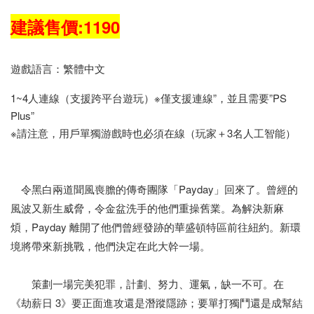
建議售價:1190
遊戲語言：繁體中文
1~4人連線（支援跨平台遊玩）※僅支援連線”，並且需要”PS
Plus”
※請注意，用戶單獨游戲時也必須在線（玩家＋3名人工智能）
令黑白兩道聞風喪膽的傳奇團隊「Payday」回來了。曾經的
風波又新生威脅，令金盆洗手的他們重操舊業。為解決新麻
煩，Payday 離開了他們曾經發跡的華盛頓特區前往紐約。新環
境將帶來新挑戰，他們決定在此大幹一場。
策劃一場完美犯罪，計劃、努力、運氣，缺一不可。在
《劫薪日 3》要正面進攻還是潛蹤隱跡；要單打獨鬥還是成幫結