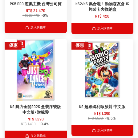
PS5 PRO 遊戲主機 台灣公司貨
NS2/NS 集合啦！動物森友會 16
片裝卡夾收納盒
NT$ 27,470
NT$ 27,478
-0%
NT$ 420
加入購物車
加入購物車
優惠
優惠
NS 舞力全開2026 盒裝序號版
NS 超級瑪利歐派對 中文版
中文版+贈腕帶
NT$ 1,390
NT$ 1,590
-12.6%
NT$ 1,290
NT$ 1,490
-13.4%
加入購物車
加入購物車