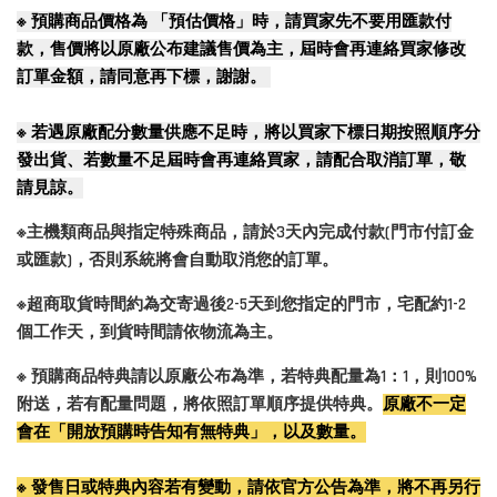
※
預購商品價格為 「預估價格」時，請買家先不要用匯款付
款，售價將以原廠公布建議售價為主，屆時會再連絡買家修改
訂單金額，請同意再下標，謝謝。
※
若遇原廠配分數量供應不足時，將以買家下標日期按照順序分
發出貨、若數量不足屆時會再連絡買家，請配合取消訂單，敬
請見諒。
※主機類商品與指定特殊商品，請於3天內完成付款(門市付訂金
或匯款)，否則系統將會自動取消您的訂單。
※超商取貨時間約為交寄過後2-5天到您指定的門市，宅配約1-2
個工作天，到貨時間請依物流為主。
※ 預購商品特典請以原廠公布為準，若特典配量為1：1，則100%
附送，若有配量問題，將依照訂單順序提供特典。
原廠不一定
會在「開放預購時告知有無特典」，以及數量。
※ 發售日或特典內容若有變動，請依官方公告為準，將不再另行