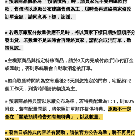
※
預購商品價格為 「預估價格」時，請買家先不要用匯款付
款，售價將以原廠公布建議售價為主，屆時會再連絡買家修改
訂單金額，請同意再下標，謝謝。
※
若遇原廠配分數量供應不足時，將以買家下標日期按照順序分
發出貨、若數量不足屆時會再連絡買家，請配合取消訂單，敬
請見諒。
※主機類商品與指定特殊商品，請於3天內完成付款(門市付訂金
或匯款)，否則系統將會自動取消您的訂單。
※超商取貨時間約為交寄過後2-5天到您指定的門市，宅配約1-2
個工作天，到貨時間請依物流為主。
※ 預購商品特典請以原廠公布為準，若特典配量為1：1，則100%
附送，若有配量問題，將依照訂單順序提供特典。
原廠不一定
會在「開放預購時告知有無特典」，以及數量。
※ 發售日或特典內容若有變動，請依官方公告為準，將不再另行