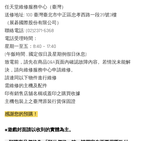
任天堂維修服務中心（臺灣）
送修地址: 100 臺灣臺北市中正區忠孝西路一段39號3樓
（展碁國際股份有限公司）
聯絡電話: (02)2371-6368
電話受理時間：
星期一至五：8:40 ~ 17:40
(午飯時間 , 國定假日及星期例假日休息)
致電前，請先在商品Q&A頁面內確認故障內容。若情況未能解
決，請向維修服務中心申請維修。
請連同以下物件進行維修
需維修的主機及配件
印有銷售店舖名稱或蓋印之購買收據
主機包裝上之臺灣原裝行貨保固證
感謝您的預購！
※遊戲封面請以收到的實體為主。