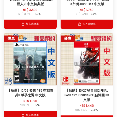
巨人３中文特典版
３外傳 Dark Ties 中文版
NT$ 3,590
NT$ 1,750
NT$ 3,690
-2.7%
NT$ 1,790
-2.2%
加入購物車
加入購物車
優惠
優惠
【預購】10/02 發售 PS5 空戰奇
【預購】10/27發售 NS2 FINAL
兵8 希孚之翼 中文版
FANTASY RESONANCE 點陣圖 中
文版
NT$ 1,890
NT$ 1,990
-5%
NT$ 1,440
NT$ 1,490
-3.4%
加入購物車