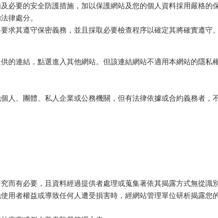
備及必要的安全防護措施，加以保護網站及您的個人資料採用嚴格的
的法律處分。
格要求其遵守保密義務，並且採取必要檢查程序以確定其將確實遵守
提供的連結，點選進入其他網站。但該連結網站不適用本網站的隱私
他個人、團體、私人企業或公務機關，但有法律依據或合約義務者，
研究而有必要，且資料經過提供者處理或蒐集著依其揭露方式無從識
他使用者權益或導致任何人遭受損害時，經網站管理單位研析揭露您