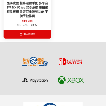
墨將凌雲 螢幕遊戲手把 多平台
SWITCH PC ios 安卓系統 霍爾搖
桿及板機 設定巨集連發功能 平
價手把推薦
NT$ 980
NT$ 1,290
-24%
加入購物車