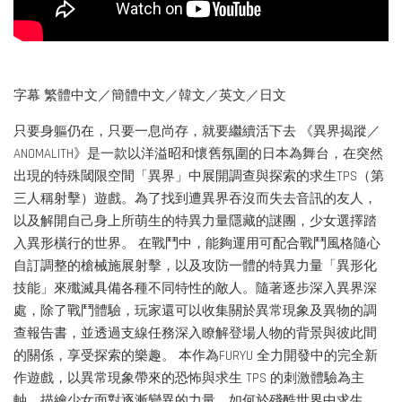
字幕 繁體中文／簡體中文／韓文／英文／日文
只要身軀仍在，只要一息尚存，就要繼續活下去 《異界揭蹤／
ANOMALITH》是一款以洋溢昭和懷舊氛圍的日本為舞台，在突然
出現的特殊閾限空間「異界」中展開調查與探索的求生TPS（第
三人稱射擊）遊戲。為了找到遭異界吞沒而失去音訊的友人，
以及解開自己身上所萌生的特異力量隱藏的謎團，少女選擇踏
入異形橫行的世界。 在戰鬥中，能夠運用可配合戰鬥風格隨心
自訂調整的槍械施展射擊，以及攻防一體的特異力量「異形化
技能」來殲滅具備各種不同特性的敵人。隨著逐步深入異界深
處，除了戰鬥體驗，玩家還可以收集關於異常現象及異物的調
查報告書，並透過支線任務深入瞭解登場人物的背景與彼此間
的關係，享受探索的樂趣。 本作為FURYU 全力開發中的完全新
作遊戲，以異常現象帶來的恐怖與求生 TPS 的刺激體驗為主
軸，描繪少女面對逐漸變異的力量，如何於殘酷世界中求生。