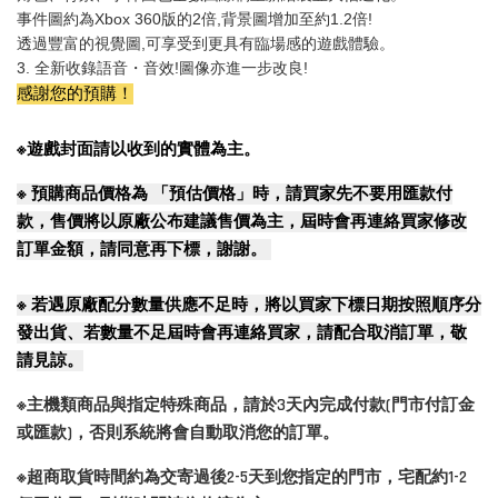
事件圖約為Xbox 360版的2倍,背景圖增加至約1.2倍!
透過豐富的視覺圖,可享受到更具有臨場感的遊戲體驗。
3. 全新收錄語音・音效!圖像亦進一步改良!
感謝您的預購！
※遊戲封面請以收到的實體為主。
※
預購商品價格為 「預估價格」時，請買家先不要用匯款付
款，售價將以原廠公布建議售價為主，屆時會再連絡買家修改
訂單金額，請同意再下標，謝謝。
※
若遇原廠配分數量供應不足時，將以買家下標日期按照順序分
發出貨、若數量不足屆時會再連絡買家，請配合取消訂單，敬
請見諒。
※主機類商品與指定特殊商品，請於3天內完成付款(門市付訂金
或匯款)，否則系統將會自動取消您的訂單。
※超商取貨時間約為交寄過後2-5天到您指定的門市，宅配約1-2