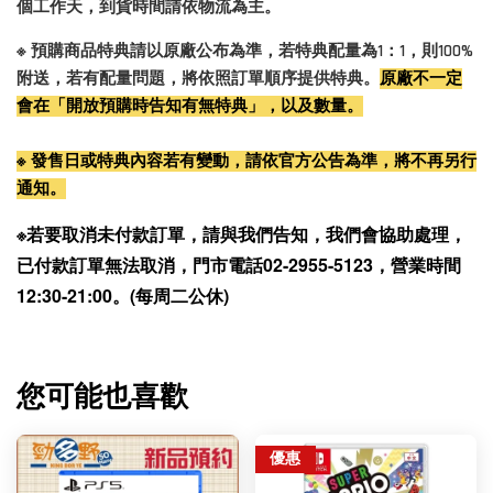
個工作天，到貨時間請依物流為主。
※ 預購商品特典請以原廠公布為準，若特典配量為1：1，則100%
附送，若有配量問題，將依照訂單順序提供特典。
原廠不一定
會在「開放預購時告知有無特典」，以及數量。
※ 發售日或特典內容若有變動，請依官方公告為準，將不再另行
通知。
※若要取消未付款訂單，請與我們告知，我們會協助處理，
已付款訂單無法取消，門市電話02-2955-5123，營業時間
12:30-21:00。(每周二公休)
您可能也喜歡
優惠