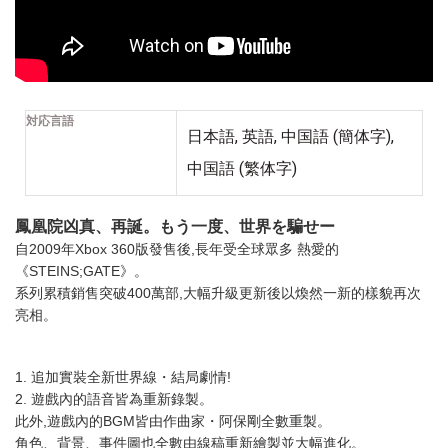
対応言語
日本語, 英語, 中国語 (簡体字),
中国語 (繁体字)
鳳凰院凶真、再誕。もう一度、世界を騙せー
自2009年Xbox 360版發售後,長年受全球眾多 熱愛的
《STEINS;GATE》。
系列累積銷售突破400萬部,大幅升級更新後以煥然一新的樣貌再次
亮相。
1. 追加實裝全新世界線・結局劇情!
2. 遊戲內的語音皆為重新錄製。
此外,遊戲內的BGM皆由作曲家・阿保剛全數重製。
角色、背景、事件圖也全數由線稿重新繪製並大幅進化。