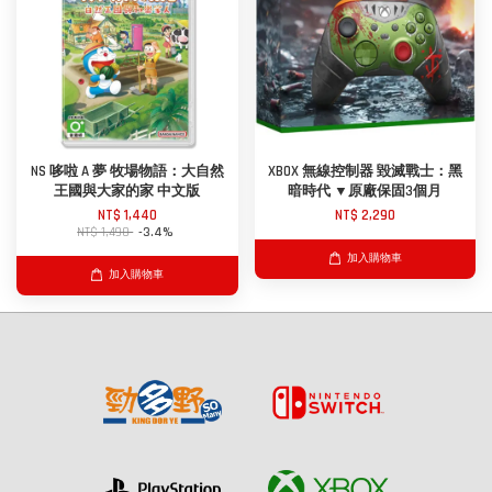
NS 哆啦 A 夢 牧場物語：大自然
XBOX 無線控制器 毀滅戰士：黑
王國與大家的家 中文版
暗時代 ▼原廠保固3個月
NT$ 1,440
NT$ 2,290
NT$ 1,490
-3.4%
加入購物車
加入購物車