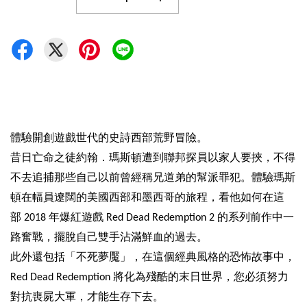
體驗開創遊戲世代的史詩西部荒野冒險。
昔日亡命之徒約翰．瑪斯頓遭到聯邦探員以家人要挾，不得
不去追捕那些自己以前曾經稱兄道弟的幫派罪犯。體驗瑪斯
頓在幅員遼闊的美國西部和墨西哥的旅程，看他如何在這
部
2018
年爆紅遊戲
Red Dead Redemption 2
的系列前作中一
路奮戰，擺脫自己雙手沾滿鮮血的過去。
此外還包括「不死夢魘」，在這個經典風格的恐怖故事中，
Red Dead Redemption
將化為殘酷的末日世界，您必須努力
對抗喪屍大軍，才能生存下去。