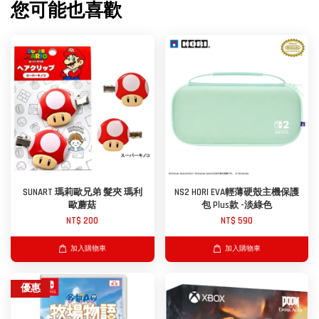
您可能也喜歡
SUNART 瑪莉歐兄弟 髮夾 瑪利
NS2 HORI EVA輕薄硬殼主機保護
歐蘑菇
包 Plus款 -淡綠色
NT$ 200
NT$ 590
加入購物車
加入購物車
優惠