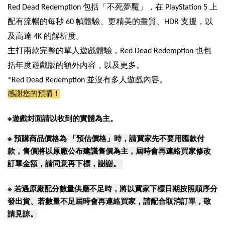
Red Dead Redemption
包括「不死夢魘」，在
PlayStation 5
上
配有流暢的每秒
60
幀體驗、更精美的畫質、
HDR
支援，以
及高達
4K
的解析度。
主打兩款完整的單人遊戲體驗，
Red Dead Redemption
也包
括年度遊戲版的額外內容，以及更多。
*Red Dead Redemption
並沒有多人遊戲內容。
感謝您的預購！
※遊戲封面請以收到的實體為主。
※
預購商品價格為 「預估價格」時，請買家先不要用匯款付
款，售價將以原廠公布建議售價為主，屆時會再連絡買家修改
訂單金額，請同意再下標，謝謝。
※
若遇原廠配分數量供應不足時，將以買家下標日期按照順序分
發出貨、若數量不足屆時會再連絡買家，請配合取消訂單，敬
請見諒。